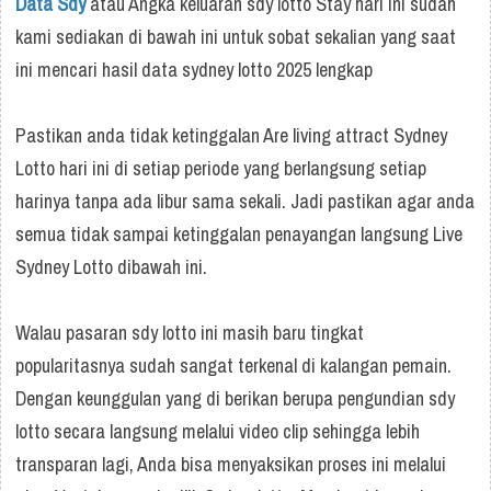
Data Sdy
atau Angka keluaran sdy lotto Stay hari ini sudah
kami sediakan di bawah ini untuk sobat sekalian yang saat
ini mencari hasil data sydney lotto 2025 lengkap
Pastikan anda tidak ketinggalan Are living attract Sydney
Lotto hari ini di setiap periode yang berlangsung setiap
harinya tanpa ada libur sama sekali. Jadi pastikan agar anda
semua tidak sampai ketinggalan penayangan langsung Live
Sydney Lotto dibawah ini.
Walau pasaran sdy lotto ini masih baru tingkat
popularitasnya sudah sangat terkenal di kalangan pemain.
Dengan keunggulan yang di berikan berupa pengundian sdy
lotto secara langsung melalui video clip sehingga lebih
transparan lagi, Anda bisa menyaksikan proses ini melalui