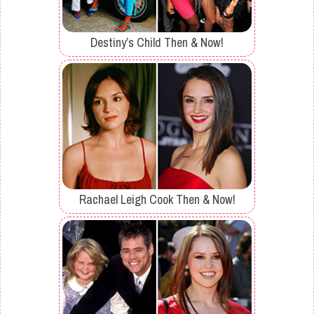
Destiny’s Child Then & Now!
Rachael Leigh Cook Then & Now!