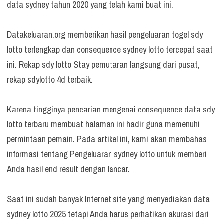
data sydney tahun 2020 yang telah kami buat ini.
Datakeluaran.org memberikan hasil pengeluaran togel sdy
lotto terlengkap dan consequence sydney lotto tercepat saat
ini. Rekap sdy lotto Stay pemutaran langsung dari pusat,
rekap sdylotto 4d terbaik.
Karena tingginya pencarian mengenai consequence data sdy
lotto terbaru membuat halaman ini hadir guna memenuhi
permintaan pemain. Pada artikel ini, kami akan membahas
informasi tentang Pengeluaran sydney lotto untuk memberi
Anda hasil end result dengan lancar.
Saat ini sudah banyak Internet site yang menyediakan data
sydney lotto 2025 tetapi Anda harus perhatikan akurasi dari