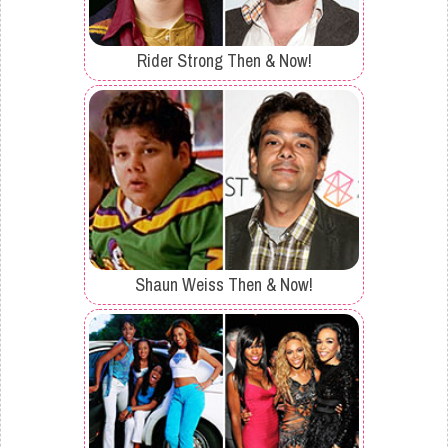
Rider Strong Then & Now!
Shaun Weiss Then & Now!